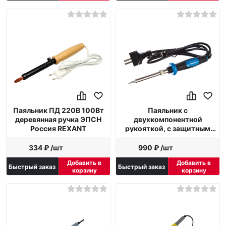
Паяльник ПД 220В 100Вт
Паяльник с
деревянная ручка ЭПСН
двухкомпонентной
Россия REXANT
рукояткой, с защитным
колпачком, керамическим
нагревательным
334 ₽ /шт
990 ₽ /шт
элементом, 40Вт, конус
Добавить в
Добавить в
Зубр ПРОФЕССИОНАЛ
Быстрый заказ
Быстрый заказ
корзину
корзину