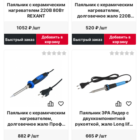
Паяльник с керамическим
Паяльник с керамическим
нагревателем 220В 80Вт
нагревателем,
REXANT
долговечное жало 220В
40Вт REXANT
1052 ₽ /шт
520 ₽ /шт
Добавить в
Добавить в
Быстрый заказ
Быстрый заказ
корзину
корзину
Паяльник с керамическим
Паяльник ЭРА Лидер с
нагревателем,
двухкомпонентной
долговечное жало Профи
рукояткой, жало Long life,
220В 40Вт REXANT ZD-
230 В, 40 Вт PL0240 W
721NA
882 ₽ /шт
665 ₽ /шт